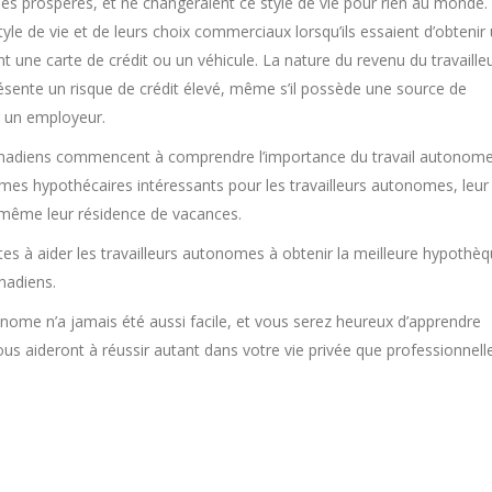
es prospères, et ne changeraient ce style de vie pour rien au monde.
e de vie et de leurs choix commerciaux lorsqu’ils essaient d’obtenir
e carte de crédit ou un véhicule. La nature du revenu du travaille
résente un risque de crédit élevé, même s’il possède une source de
r un employeur.
anadiens commencent à comprendre l’importance du travail autonom
mes hypothécaires intéressants pour les travailleurs autonomes, leur
t même leur résidence de vacances.
es à aider les travailleurs autonomes à obtenir la meilleure hypothè
nadiens.
nome n’a jamais été aussi facile, et vous serez heureux d’apprendre
ous aideront à réussir autant dans votre vie privée que professionnelle