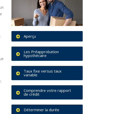
 un
ur
Aperçu
e
Les Préapprobation
hypothécaire
que
Taux fixe versus taux
variable
.
Comprendre votre rapport
de crédit
Déterminer la durée