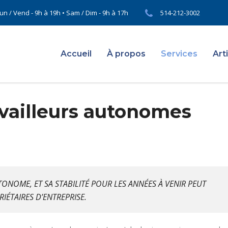
un / Vend - 9h à 19h • Sam / Dim - 9h à 17h
514-212-3002
Accueil
À propos
Services
Art
availleurs autonomes
NOME, ET SA STABILITÉ POUR LES ANNÉES À VENIR PEUT
IÉTAIRES D’ENTREPRISE.