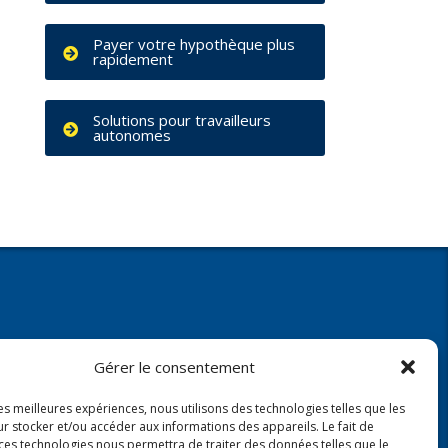
Payer votre hypothèque plus
rapidement
Solutions pour travailleurs
autonomes
Gérer le consentement
les meilleures expériences, nous utilisons des technologies telles que les
 Caisse
r stocker et/ou accéder aux informations des appareils. Le fait de
Politique de confidentialité
anté
 ces technologies nous permettra de traiter des données telles que le