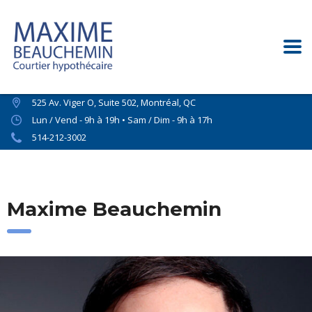
525 Av. Viger O, Suite 502, Montréal, QC
Lun / Vend - 9h à 19h • Sam / Dim - 9h à 17h
514-212-3002
Maxime Beauchemin